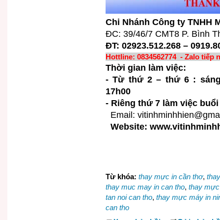
Chi Nhánh Công ty TNHH M
ĐC: 39/46/7 CMT8 P. Bình T
ĐT: 02923.512.268 – 0919.8
Hottline: 0834562774 - Zalo tiếp 
Thời gian làm việc:
- Từ thứ 2 – thứ 6 : sá
17h00
- Riêng thứ 7 làm việc buổi
Email: vitinhminhhien@gma
Website: www.vitinhminh
Từ khóa:
thay mực in cần thơ
,
thay
thay muc may in can tho
,
thay mực 
tan noi can tho
,
thay mực máy in ni
can tho