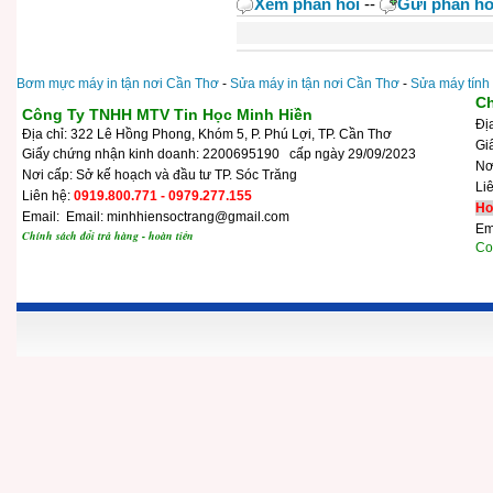
Xem phản hồi
--
Gửi phản hồ
Bơm mực máy in tận nơi Cần Thơ
-
Sửa máy in tận nơi Cần Thơ
-
Sửa máy tính
Ch
Công Ty TNHH MTV Tin Học Minh Hiền
Đị
Địa chỉ: 322 Lê Hồng Phong, Khóm 5, P. Phú Lợi, TP. Cần Thơ
Gi
Giấy chứng nhận kinh doanh: 2200695190 cấp ngày 29/09/2023
N
Nơi cấp: Sở kế hoạch và đầu tư TP. Sóc Trăng
Li
Liên hệ:
0919.800.771 - 0979.277.155
Ho
Email: Email: minhhiensoctrang@gmail.com
Em
Chính sách đổi trả hàng - hoàn tiền
Cop