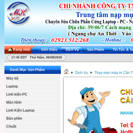
Trang nhất
•
Giới thiệu
•
Dịch Vụ
•
Sản Phẩm
•
Tin Tức & S
17:45 EDT Thứ Năm, 06/08/2026
•
Danh Mục Sản Phẩm
»
»
Dịch Vụ
Thay mực máy in Cần 
Máy bộ
Laptop
Linh kiện PC
Màn hình
Linh Kiện Laptop
Bàn phím
Chuột