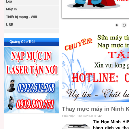
Loa
Máy In
Thiết bị mạng - Wifi
USB
•
Quảng Cáo Trái
Thay mực máy in Ninh 
Chủ nhật - 26/07/2020 03:42
Tin Học Minh Hi
hàng dịch vụ th