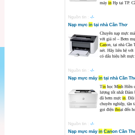
máy
in
Hp tại TP. Cầ
Nguồn tin :
-/-
Nạp mực
in
tại nhà Cần Thơ
Chuyên nạp mực m
với giá rẻ – Bơm m
Can
on, tại nhà Cần
nét. Hãy liên hệ vớ
có dấu hiệu hết mự
Nguồn tin :
-/-
​Nạp mực máy
in
tại nhà Cần T
T
in
học M
in
h Hiền 
lượng tốt nhất Đảm
đã bơm mực
in
. Đội
chuyên nghiệp, tận
gọi điện
tho
ại đến h
Nguồn tin :
-/-
Nạp mực máy
in
Can
on Cần Th