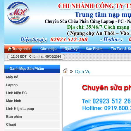
Trang nhất
•
Giới thiệu
•
Dịch Vụ
•
Sản Phẩm
•
Tin Tức & S
12:03 EDT Chủ nhật, 09/08/2026
•
Danh Mục Sản Phẩm
»
Dịch Vụ
Máy bộ
Laptop
Linh kiện PC
Màn hình
Linh Kiện Laptop
Bàn phím
Chuột