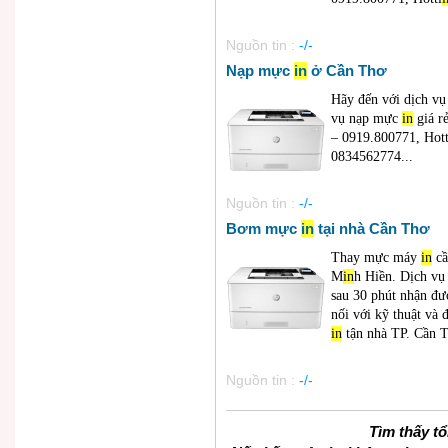
Nguồn tin :
-/-
Nạp mực
in
ở Cần Thơ
Hãy đến với dịch v
vụ nạp mực
in
giá r
– 0919.800771, Hott
0834562774...
Nguồn tin :
-/-
Bơm mực
in
tại nhà Cần Thơ
Thay mực máy
in
cầ
M
in
h Hiền. Dịch v
sau 30 phút nhận đư
nối với kỹ thuật và 
in
tận nhà TP. Cần Th
Nguồn tin :
-/-
Tìm thấy t