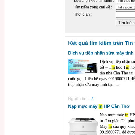
Lựa chọn kiểu tìm kiếm :
Tìm kiếm trong chủ đề :
Thời gian :
Kết quả tìm kiếm trên Tin
Dịch vụ tiếp nhận sửa máy tính
Dịch vụ tiếp nhận s
tốt – T
in
học T
in
họ
tận nhà Cần Thơ tại
cuộc gọi. Liên hệ ngay 0919800771 để k
tiếp nhận sửa máy tính tận......
Nguồn tin :
-/-
Nạp mực máy
in
HP Cần Thơ
Nạp mực máy
in
HP 
từ đơn giản đến phứ
Máy
in
của quý khác
0919800771 để được 