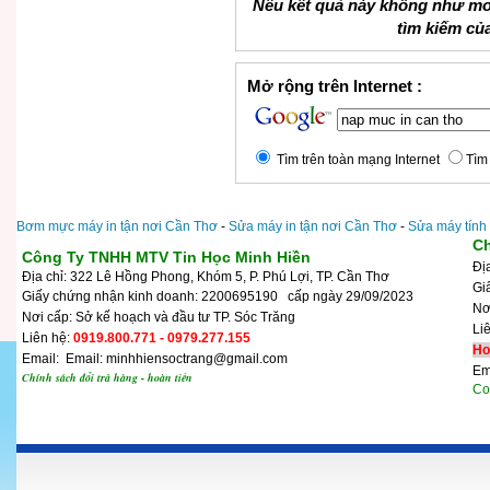
Nếu kết quả này không như mo
tìm kiếm củ
Mở rộng trên Internet :
Tìm trên toàn mạng Internet
Tìm 
Bơm mực máy in tận nơi Cần Thơ
-
Sửa máy in tận nơi Cần Thơ
-
Sửa máy tính
Ch
Công Ty TNHH MTV Tin Học Minh Hiền
Đị
Địa chỉ: 322 Lê Hồng Phong, Khóm 5, P. Phú Lợi, TP. Cần Thơ
Gi
Giấy chứng nhận kinh doanh: 2200695190 cấp ngày 29/09/2023
N
Nơi cấp: Sở kế hoạch và đầu tư TP. Sóc Trăng
Li
Liên hệ:
0919.800.771 - 0979.277.155
Ho
Email: Email: minhhiensoctrang@gmail.com
Em
Chính sách đổi trả hàng - hoàn tiền
Cop