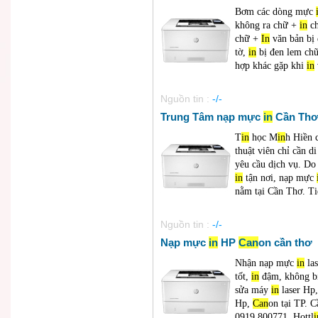
Bơm các dòng mực
không ra chữ +
in
ch
chữ +
In
văn bản bị
tờ,
in
bị đen lem c
hợp khác gặp khi
in
Nguồn tin :
-/-
Trung Tâm nạp mực
in
Cần Th
T
in
học M
in
h Hiền 
thuật viên chỉ cần d
yêu cầu dịch vụ. Do
in
tận nơi, nạp mực
nằm tại Cần Thơ. Tiế
Nguồn tin :
-/-
Nạp mực
in
HP
Can
on cần thơ
Nhận nạp mực
in
las
tốt,
in
đậm, không bị
sửa máy
in
laser Hp
Hp,
Can
on tại TP. 
0919.800771, Hottl
i