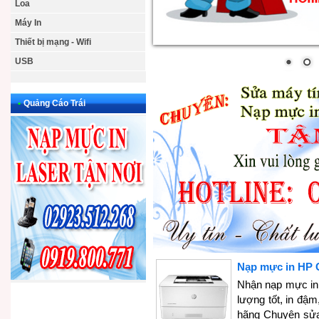
Loa
Máy In
Thiết bị mạng - Wifi
USB
•
Quảng Cáo Trái
Nạp mực in HP 
Nhận nạp mực in 
lượng tốt, in đậ
hãng Chuyên sửa 