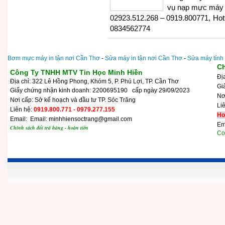
vụ nạp mực máy i
02923.512.268 – 0919.800771, Hottl
0834562774
Bơm mực máy in tận nơi Cần Thơ
-
Sửa máy in tận nơi Cần Thơ
-
Sửa máy tính
Ch
Công Ty TNHH MTV Tin Học Minh Hiền
Đị
Địa chỉ: 322 Lê Hồng Phong, Khóm 5, P. Phú Lợi, TP. Cần Thơ
Gi
Giấy chứng nhận kinh doanh: 2200695190 cấp ngày 29/09/2023
N
Nơi cấp: Sở kế hoạch và đầu tư TP. Sóc Trăng
Li
Liên hệ:
0919.800.771 - 0979.277.155
Ho
Email: Email: minhhiensoctrang@gmail.com
Em
Chính sách đổi trả hàng - hoàn tiền
Cop