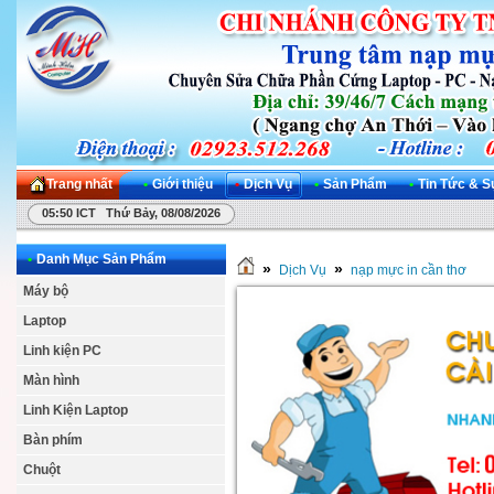
Trang nhất
•
Giới thiệu
•
Dịch Vụ
•
Sản Phẩm
•
Tin Tức & S
05:50 ICT Thứ Bảy, 08/08/2026
•
Danh Mục Sản Phẩm
»
»
Dịch Vụ
nạp mực in cần thơ
Máy bộ
Laptop
Linh kiện PC
Màn hình
Linh Kiện Laptop
Bàn phím
Chuột