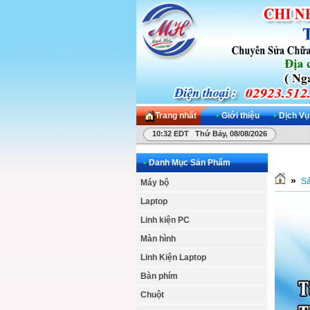
Trang nhất
•
Giới thiệu
•
Dịch Vụ
10:32 EDT Thứ Bảy, 08/08/2026
•
Danh Mục Sản Phẩm
»
S
Máy bộ
Laptop
Linh kiện PC
Màn hình
Linh Kiện Laptop
Bàn phím
Chuột