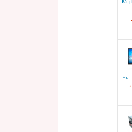
Bàn p
Màn H
2