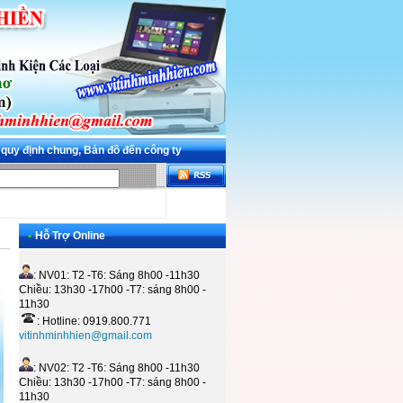
 quy định chung, Bản đồ đến công ty
•
Hỗ Trợ Online
: NV01: T2 -T6: Sáng 8h00 -11h30
Chiều: 13h30 -17h00 -T7: sáng 8h00 -
11h30
: Hotline: 0919.800.771
vitinhminhhien@gmail.com
: NV02: T2 -T6: Sáng 8h00 -11h30
Chiều: 13h30 -17h00 -T7: sáng 8h00 -
11h30