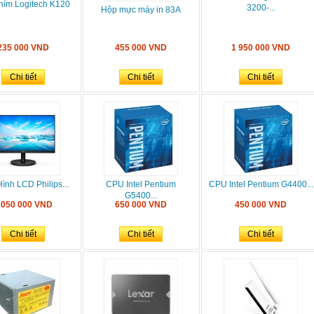
hím Logitech K120
3200-...
Hộp mực máy in 83A
235 000 VND
455 000 VND
1 950 000 VND
Chi tiết
Chi tiết
Chi tiết
ình LCD Philips...
CPU Intel Pentium
CPU Intel Pentium G4400...
G5400...
 050 000 VND
650 000 VND
450 000 VND
Chi tiết
Chi tiết
Chi tiết