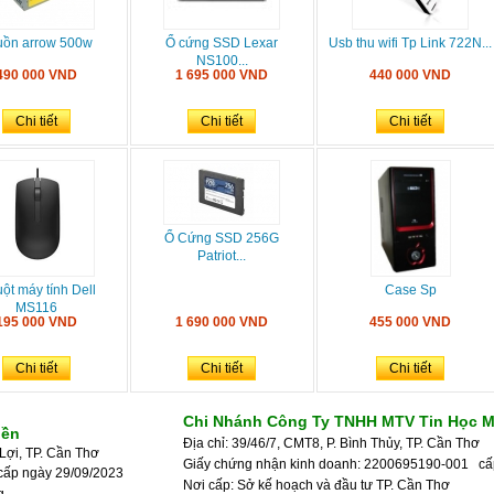
uồn arrow 500w
Ổ cứng SSD Lexar
Usb thu wifi Tp Link 722N...
NS100...
490 000 VND
1 695 000 VND
440 000 VND
Chi tiết
Chi tiết
Chi tiết
Ổ Cứng SSD 256G
Patriot...
ột máy tính Dell
Case Sp
MS116
195 000 VND
1 690 000 VND
455 000 VND
Chi tiết
Chi tiết
Chi tiết
Chi Nhánh Công Ty TNHH MTV Tin Học M
iền
Địa chỉ: 39/46/7, CMT8, P. Bình Thủy, TP. Cần Thơ
Lợi, TP. Cần Thơ
Giấy chứng nhận kinh doanh: 2200695190-001 c
cấp ngày 29/09/2023
Nơi cấp: Sở kế hoạch và đầu tư 