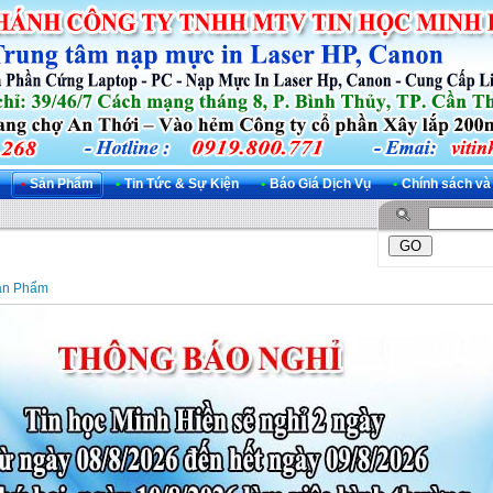
•
Sản Phẩm
•
Tin Tức & Sự Kiện
•
Báo Giá Dịch Vụ
•
Chính sách và
ản Phẩm