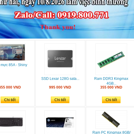
mực 85A - Shiny
SSD Lexar 128G sata...
Ram DDR3 Kingmax
4GB...
455 000 VND
995 000 VND
355 000 VND
Chi tiết
Chi tiết
Chi tiết
Ram PC Kingmax 8GB/