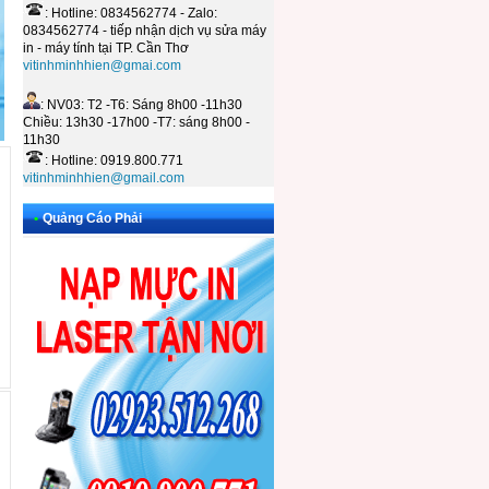
: Hotline: 0834562774 - Zalo:
0834562774 - tiếp nhận dịch vụ sửa máy
in - máy tính tại TP. Cần Thơ
vitinhminhhien@gmai.com
: NV03: T2 -T6: Sáng 8h00 -11h30
Chiều: 13h30 -17h00 -T7: sáng 8h00 -
11h30
: Hotline: 0919.800.771
vitinhminhhien@gmail.com
•
Quảng Cáo Phải