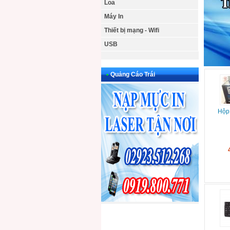
Loa
Máy In
Thiết bị mạng - Wifi
USB
•
Quảng Cáo Trái
Hộp 