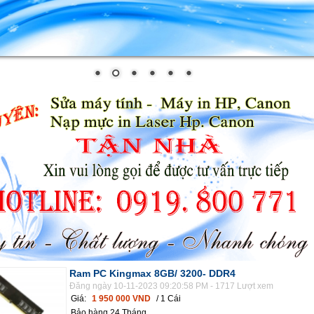
Ram PC Kingmax 8GB/ 3200- DDR4
Đăng ngày 10-11-2023 09:20:58 PM - 1717 Lượt xem
Giá:
1 950 000 VND
/ 1 Cái
Bảo hàng 24 Tháng