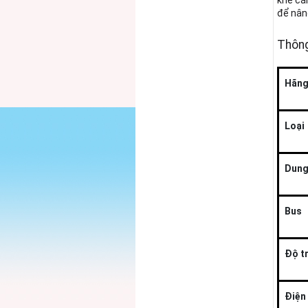
khe cắ
để nân
Thông
Hãng
Loại
Dung
Bus
Độ tr
Điện 