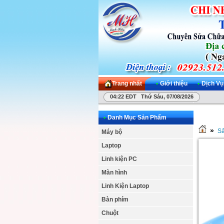
Trang nhất
•
Giới thiệu
•
Dịch Vụ
04:22 EDT Thứ Sáu, 07/08/2026
•
Danh Mục Sản Phẩm
»
S
Máy bộ
Laptop
Linh kiện PC
Màn hình
Linh Kiện Laptop
Bàn phím
Chuột