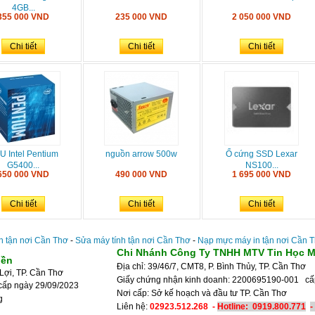
4GB...
355 000 VND
235 000 VND
2 050 000 VND
Chi tiết
Chi tiết
Chi tiết
U Intel Pentium
nguồn arrow 500w
Ổ cứng SSD Lexar
G5400...
NS100...
650 000 VND
490 000 VND
1 695 000 VND
Chi tiết
Chi tiết
Chi tiết
n tận nơi Cần Thơ
-
Sửa máy tính tận nơi Cần Thơ
-
Nạp mực máy in tận nơi Cần 
Chi Nhánh Công Ty TNHH MTV Tin Học M
iền
Địa chỉ: 39/46/7, CMT8, P. Bình Thủy, TP. Cần Thơ
Lợi, TP. Cần Thơ
Giấy chứng nhận kinh doanh: 2200695190-001 c
cấp ngày 29/09/2023
Nơi cấp: Sở kế hoạch và đầu tư 
g
Liên hệ:
02923.512.268 -
Hotline:
0919.800.771
-