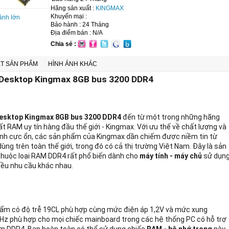
Hãng sản xuất :
KINGMAX
Khuyến mại :
ảnh lớn
Bảo hành : 24 Tháng
Địa điểm bán : N/A
Chia sẻ :
ẾT SẢN PHẨM
HÌNH ẢNH KHÁC
Desktop Kingmax 8GB bus 3200 DDR4
esktop Kingmax 8GB bus 3200 DDR4
đến từ một trong những hãng
t RAM uy tín hàng đầu thế giới - Kingmax. Với ưu thế về chất lượng và
ành cực ổn, các sản phẩm của Kingmax dần chiếm được niềm tin từ
ùng trên toàn thế giới, trong đó có cả thị trường Việt Nam. Đây là sản
huộc loại RAM DDR4 rất phổ biến dành cho
máy tính - máy chủ
sử dụn
iều nhu cầu khác nhau.
hẩm
có độ trễ 19CL phù hợp cùng mức điện áp 1,2V và mức xung
z phù hợp cho mọi chiếc mainboard trong các hệ thống PC có hỗ trợ