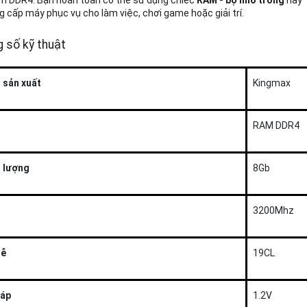
m DDR4. Bạn hoàn toàn có thể sử dụng chiếc
RAM - bộ nhớ trong
này
g cấp máy phục vụ cho làm việc, chơi game hoặc giải trí.
 số kỹ thuật
 sản xuất
Kingmax
RAM DDR4
 lượng
8Gb
3200Mhz
ễ
19CL
áp
1.2V