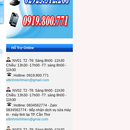
•
Hỗ Trợ Online
: NV01: T2 -T6: Sáng 8h00 -11h30
Chiều: 13h30 -17h00 -T7: sáng 8h00 -
11h30
: Hotline: 0919.800.771
vitinhminhhien@gmail.com
: NV02: T2 -T6: Sáng 8h00 -11h30
Chiều: 13h30 -17h00 -T7: sáng 8h00 -
11h30
: Hotline: 0834562774 - Zalo:
0834562774 - tiếp nhận dịch vụ sửa máy
in - máy tính tại TP. Cần Thơ
vitinhminhhien@gmai.com
: NV03: T2 -T6: Sáng 8h00 -11h30