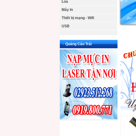
Loa
Máy In
Thiết bị mạng - Wifi
USB
•
Quảng Cáo Trái