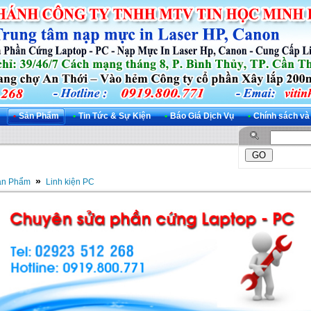
•
Sản Phẩm
•
Tin Tức & Sự Kiện
•
Báo Giá Dịch Vụ
•
Chính sách và
»
ản Phẩm
Linh kiện PC