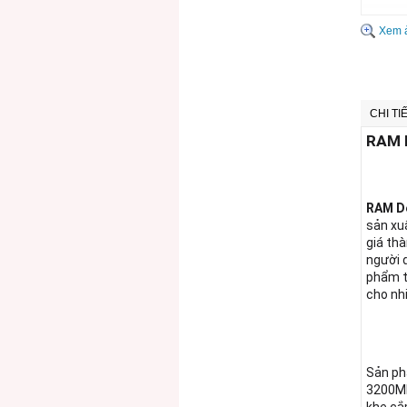
Xem 
CHI TI
RAM 
RAM D
sản xuấ
giá th
người d
phẩm t
cho nh
Sản p
3200MH