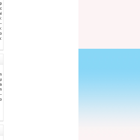
p
c
ại
:
–
e:
o
:
n
ụ
a
n
–
o