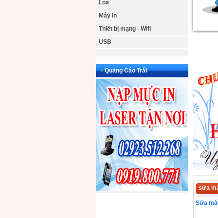
Loa
Máy In
Thiết bị mạng - Wifi
USB
•
Quảng Cáo Trái
sửa má
Sửa máy