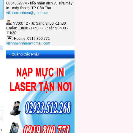
0834562774 - tiếp nhận dịch vụ sửa máy
in - máy tính tại TP. Cần Thơ
vitinhminhhien@gmai.com
: NV03: T2 -T6: Sáng 8h00 -11h30
Chiều: 13h30 -17h00 -T7: sáng 8h00 -
11h30
: Hotline: 0919.800.771
vitinhminhhien@gmail.com
•
Quảng Cáo Phải
h