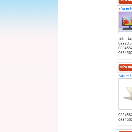
sửa má
sửa máy
tính t
02923.5
083456
083456
sửa má
Sửa máy
083456
083456