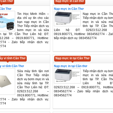
 Cần Thơ
Nạp mực in cần thơ
Cần Thơ
Nạp mực in Cần Thơ
Tin Học Minh Hiền –
Nạp mực in Cần Th
địa chỉ uy tín cho các
Tiếp nhận dịch vụ bơ
bạn nạp mực in Cần
mực in và sửa má
Thơ Tiếp nhận dịch vụ
tính tại TP. Cần Th
bơm mực in và sửa
Liên hệ: ĐT: 02923.512.268 
h tại TP. Cần Thơ Liên hệ: ĐT:
0919.800771, Hottline: 0834562774 - Zal
12.268 – 0919.800771, Hottline:
tiếp nhận dịch vụ: 0834562774
2774 - Zalo tiếp nhận dịch vụ:
2774
y vi tính Cần Thơ
Nạp mực in tại Cần Thơ
 vi tính Cần Thơ
Nạp mực in tại Cần thơ
Sửa máy tính tận nơi
Tiếp nhận dịch vụ bơ
Cần Thơ Tiếp nhận
mực in và sửa má
dịch vụ bơm mực in và
tính tại TP. Cần Th
sửa máy tính tại TP.
Liên hệ: ĐT
Cần Thơ Liên hệ: ĐT:
02923.512.268 – 0919.800771, Hottline
02923.512.268 –
0834562774 - Zalo tiếp nhận dịch vụ
0919.800771, Hottline:
0834562774
2774 - Zalo tiếp nhận dịch vụ:
2774