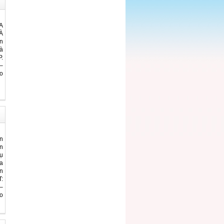
A
À
n
à
.
–
o
n
n
ụ
a
n
:
–
o