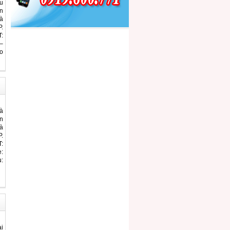
ầu
n
à
.
:
–
o
à
n
à
.
:
:
:
i