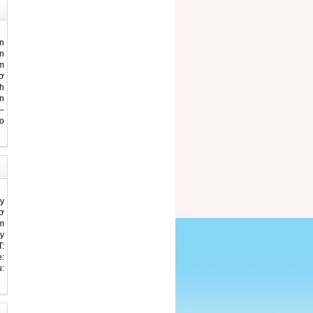
n
n
m
ơ
h
n
–
o
y
ơ
m
y
:
:
: