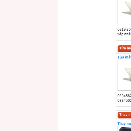
0919.80
tiếp nh
sửa má
sửa máy
083456
083456
Thay m
Thay mự