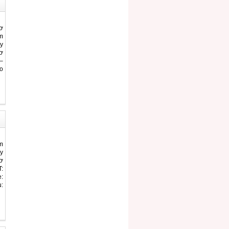
ơ
m
y
ơ
–
o
m
y
ơ
:
:
: