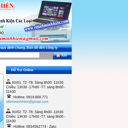
 quy định chung, Bản đồ đến công ty
•
Hỗ Trợ Online
: NV01: T2 -T6: Sáng 8h00 -11h30
Chiều: 13h30 -17h00 -T7: sáng 8h00 -
11h30
: Hotline: 0919.800.771
vitinhminhhien@gmail.com
: NV02: T2 -T6: Sáng 8h00 -11h30
Chiều: 13h30 -17h00 -T7: sáng 8h00 -
11h30
: Hotline: 0834562774 - Zalo: