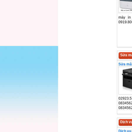
máy in
0919.80
Sửa má
Sửa máy
02923.5
083456
083456
Dịch v
Dịch vụ