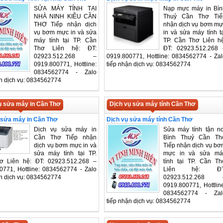
SỬA MÁY TÍNH TẠI
Nạp mực máy in Bìn
NHÀ NINH KIỀU CẦN
Thuỷ Cần Thơ Tiế
THƠ Tiếp nhận dịch
nhận dịch vụ bơm mự
vụ bơm mực in và sửa
in và sửa máy tính t
máy tính tại TP. Cần
TP. Cần Thơ Liên hệ
Thơ Liên hệ: ĐT:
ĐT: 02923.512.268 
02923.512.268 –
0919.800771, Hottline: 0834562774 - Zal
0919.800771, Hottline:
tiếp nhận dịch vụ: 0834562774
0834562774 - Zalo
ận dịch vụ: 0834562774
ụ sửa máy in Cần Thơ
Dịch vụ sửa máy tính Cần Thơ
 sửa máy in Cần Thơ
Dịch vụ sửa máy tính Cần Thơ
Dịch vụ sửa máy in
Sửa máy tính tận nơ
Cần Thơ Tiếp nhận
Bình Thuỷ Cần Th
dịch vụ bơm mực in và
Tiếp nhận dịch vụ bơ
sửa máy tính tại TP.
mực in và sửa má
ơ Liên hệ: ĐT: 02923.512.268 –
tính tại TP. Cần Th
0771, Hottline: 0834562774 - Zalo
Liên hệ: ĐT
ận dịch vụ: 0834562774
02923.512.268 
0919.800771, Hottlin
0834562774 - Zal
tiếp nhận dịch vụ: 0834562774