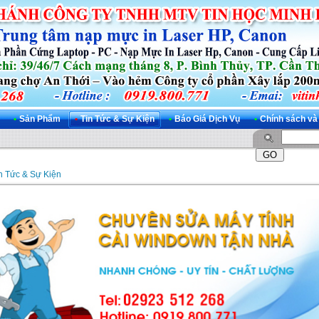
•
Sản Phẩm
•
Tin Tức & Sự Kiện
•
Báo Giá Dịch Vụ
•
Chính sách và
n Tức & Sự Kiện