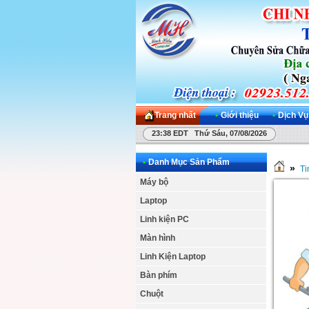
Trang nhất
•
Giới thiệu
•
Dịch Vụ
23:38 EDT Thứ Sáu, 07/08/2026
•
Danh Mục Sản Phẩm
»
Ti
Máy bộ
Laptop
Linh kiện PC
Màn hình
Linh Kiện Laptop
Bàn phím
Chuột