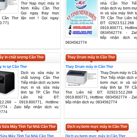
Thơ Nạp mực máy in
nhà Cần Thơ Tiế
Ninh Kiều Cần Thơ
nhận dịch vụ bơm mự
Gọi ngay thay mực
in và sửa máy tính t
 Cần Thơ tận nơi ! Gọi ngay:
TP. Cần Thơ Liên hệ
0.771
ĐT: 02923.512.268 
0919.800771, Hottlin
0834562774 - Zal
tiếp nhận dịch vụ
0834562774
y in chất lượng Cần Thơ
Thay Drum máy in Cần Thơ
 in tại Cần Thơ
Thay Drum máy in Cần Thơ
Dịch vụ sửa máy in
Thay Drum máy in Cầ
chất lượng Cần Thơ
Thơ Tiếp nhận dịch v
Tiếp nhận dịch vụ bơm
bơm mực in và sử
mực in và sửa máy
máy tính tại TP. Cầ
tính tại TP. Cần Thơ
Thơ Liên hệ: ĐT: 02923.512.268 
Liên hệ: ĐT:
0919.800771, Hottline: 0834562774 - Zal
12.268 – 0919.800771, Hottline:
tiếp nhận dịch vụ: 0834562774
2774 - Zalo tiếp nhận dịch vụ:
2774
ụ Sửa Máy Tính Tại Nhà Cần Thơ
Dịch vụ bơm mực máy in Cần Thơ
 Sửa Máy Tính Tại Nhà Cần Thơ
Dịch vụ bơm mực máy in Cần Thơ