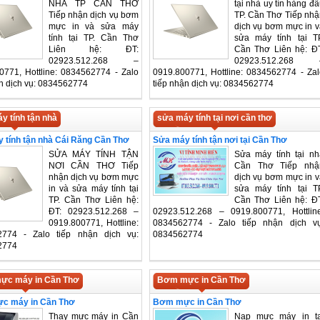
NHÀ TP CẦN THƠ
tại nhà uy tín hàng đ
Tiếp nhận dịch vụ bơm
TP. Cần Thơ Tiếp nhậ
mực in và sửa máy
dịch vụ bơm mực in v
tính tại TP. Cần Thơ
sửa máy tính tại TP
Liên hệ: ĐT:
Cần Thơ Liên hệ: ĐT
02923.512.268 –
02923.512.268 
0771, Hottline: 0834562774 - Zalo
0919.800771, Hottline: 0834562774 - Zal
ận dịch vụ: 0834562774
tiếp nhận dịch vụ: 0834562774
y tính tận nhà
sửa máy tính tại nơi cần thơ
 tính tận nhà Cái Răng Cần Thơ
Sửa máy tính tận nơi tại Cần Thơ
SỬA MÁY TÍNH TẬN
Sửa máy tính tại nh
NƠI CẦN THƠ Tiếp
Cần Thơ Tiếp nhậ
nhận dịch vụ bơm mực
dịch vụ bơm mực in v
in và sửa máy tính tại
sửa máy tính tại TP
TP. Cần Thơ Liên hệ:
Cần Thơ Liên hệ: ĐT
ĐT: 02923.512.268 –
02923.512.268 – 0919.800771, Hottline
0919.800771, Hottline:
0834562774 - Zalo tiếp nhận dịch vụ
2774 - Zalo tiếp nhận dịch vụ:
0834562774
2774
ực máy in Cần Thơ
Bơm mực in Cần Thơ
c máy in Cần Thơ
Bơm mực in Cần Thơ
Thay mực máy in Cần
Nạp mực máy in tạ