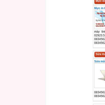
Mực in
Mực in 
máy tín
02923.5
083456
083456
Sửa má
Sửa máy
083456
083456