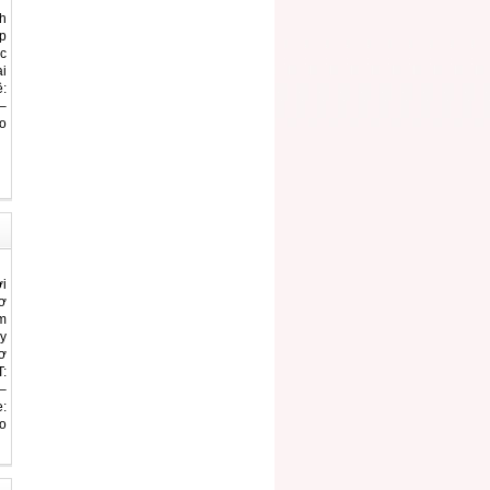
h
p
c
ại
:
–
o
i
ơ
m
y
ơ
:
–
e:
o