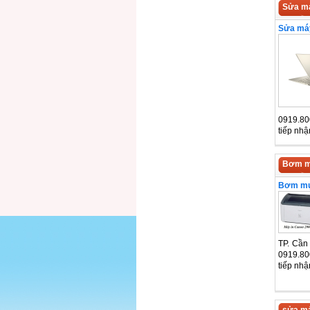
Sửa má
Sửa máy
0919.80
tiếp nh
Bơm m
Bơm mự
TP. Cần
0919.80
tiếp nh