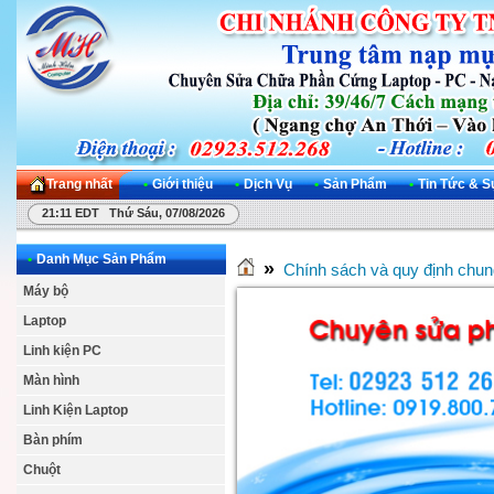
Trang nhất
•
Giới thiệu
•
Dịch Vụ
•
Sản Phẩm
•
Tin Tức & S
21:11 EDT Thứ Sáu, 07/08/2026
•
Danh Mục Sản Phẩm
»
Chính sách và quy định chun
Máy bộ
Laptop
Linh kiện PC
Màn hình
Linh Kiện Laptop
Bàn phím
Chuột