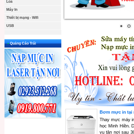
Loa
Máy In
Thiết bị mạng - Wifi
USB
•
Quảng Cáo Trái
Bơm mực in tại
Thay mực máy in 
học Minh Hiền. D
vụ tận nơi sau 3