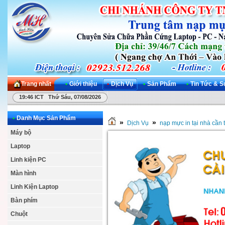
Trang nhất
•
Giới thiệu
•
Dịch Vụ
•
Sản Phẩm
•
Tin Tức & S
19:46 ICT Thứ Sáu, 07/08/2026
•
Danh Mục Sản Phẩm
»
»
Dịch Vụ
nạp mực in tại nhà cần 
Máy bộ
Laptop
Linh kiện PC
Màn hình
Linh Kiện Laptop
Bàn phím
Chuột