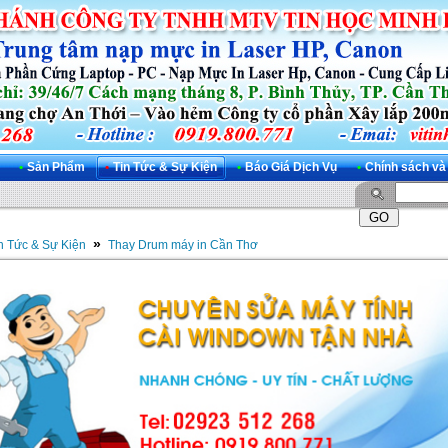
•
Sản Phẩm
•
Tin Tức & Sự Kiện
•
Báo Giá Dịch Vụ
•
Chính sách và
»
n Tức & Sự Kiện
Thay Drum máy in Cần Thơ