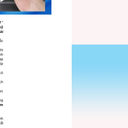
?
"
kỹ
ải
mắc
khi
nh
ạp
ộp
có
ch
ực
ng
um
nh
ất