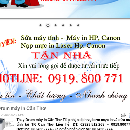
Drum máy in Cần Thơ
- 23/04/2023 13:45
Thay Drum máy in Cần Thơ Tiếp nhận dịch vụ bơm mực in và sửa m
tính tại TP. Cần Thơ Liên hệ: ĐT: 02923.512.268 – 0919.80077
Hottline: 0834562774 - Zalo tiếp nhận dịch vụ: 0834562774