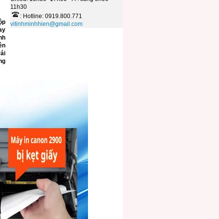
11h30
: Hotline: 0919.800.771
ộp
vitinhminhhien@gmail.com
ay
nh
ên
ái
ng