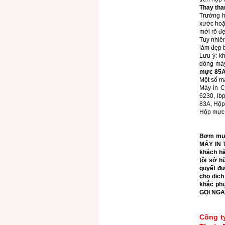
Thay tha
Trường h
xước hoặc
mới rõ đẹ
Tuy nhiê
làm đẹp b
Lưu ý: k
dòng máy
mực 85
Một số má
Máy in 
6230, lb
83A, Hộ
Hộp mực 
Bơm mực
MÁY IN 
khách hà
tôi sở h
quyết đư
cho dịch
khắc phụ
GỌI NGA
Công t