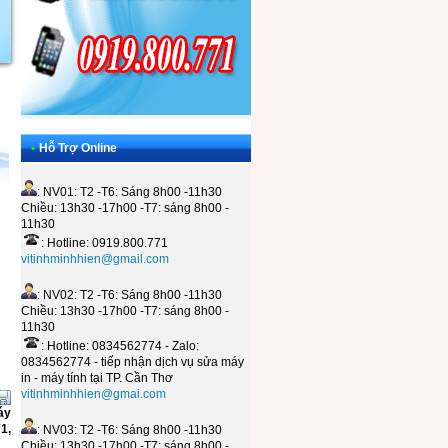
•
Hỗ Trợ Online
: NV01: T2 -T6: Sáng 8h00 -11h30
Chiều: 13h30 -17h00 -T7: sáng 8h00 -
11h30
: Hotline: 0919.800.771
vitinhminhhien@gmail.com
: NV02: T2 -T6: Sáng 8h00 -11h30
Chiều: 13h30 -17h00 -T7: sáng 8h00 -
11h30
: Hotline: 0834562774 - Zalo:
0834562774 - tiếp nhận dịch vụ sửa máy
in - máy tính tại TP. Cần Thơ
vitinhminhhien@gmai.com
áy
1,
: NV03: T2 -T6: Sáng 8h00 -11h30
Chiều: 13h30 -17h00 -T7: sáng 8h00 -