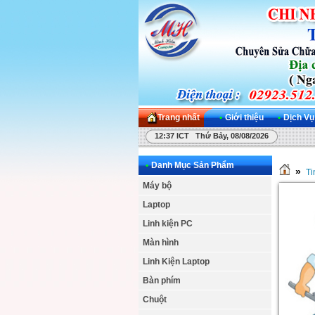
Trang nhất
•
Giới thiệu
•
Dịch Vụ
12:37 ICT Thứ Bảy, 08/08/2026
•
Danh Mục Sản Phẩm
»
Ti
Máy bộ
Laptop
Linh kiện PC
Màn hình
Linh Kiện Laptop
Bàn phím
Chuột