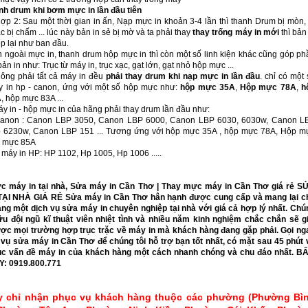
nh drum khi bơm mực in lần đầu tiên
ợp 2: Sau một thời gian in ấn, Nạp mực in khoản 3-4 lần thì thanh Drum bị mòn, 
 bị chấm ... lúc này bản in sẻ bị mờ và ta phải thay
thay trống máy in mới
thì bản
p lại như ban đầu.
n ngoài mực in, thanh drum hộp mực in thì còn một số linh kiện khác cũng góp ph
ản in như: Trục từ máy in, trục xạc, gạt lớn, gạt nhỏ hộp mực ...
hông phải tất cả máy in đều
phải thay drum khi nạp mực in lần đầu
. chỉ có một
 in hp - canon, ứng với một số hộp mực như:
hộp mực 35A
,
Hộp mực 78A
,
h
A
, hộp mực 83A ...
y in - hộp mực in của hãng phải thay drum lần đầu như:
Canon : Canon LBP 3050, Canon LBP 6000, Canon LBP 6030, 6030w, Canon L
p 6230w, Canon LBP 151 ... Tương ứng với hộp mực 35A , hộp mực 78A, Hộp m
p mực 85A
máy in HP: HP 1102, Hp 1005, Hp 1006 .....
 máy in tại nhà, Sửa máy in Cần Thơ | Thay mực máy in Cần Thơ giá rẻ S
TẠI NHÀ GIÁ RẺ Sửa máy in Cần Thơ hân hạnh được cung cấp và mang lại c
ng một dịch vụ sửa máy in chuyên nghiệp tại nhà với giá cả hợp lý nhất. Chú
ữu đội ngũ kĩ thuật viên nhiệt tình và nhiều năm kinh nghiệm chắc chắn sẽ gi
ợc mọi trường hợp trục trặc về máy in mà khách hàng đang gặp phải. Gọi ng
 vụ sửa máy in Cần Thơ để chúng tôi hỗ trợ bạn tốt nhất, có mặt sau 45 phút 
c vấn đề máy in của khách hàng một cách nhanh chóng và chu đáo nhất. B
Y: 0919.800.771
y chỉ nhận phục vụ khách hàng thuộc các phường (Phường Bì