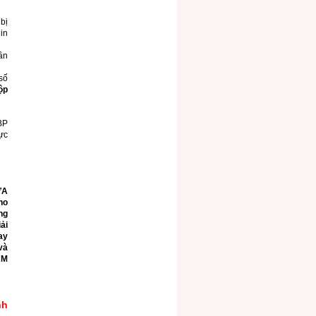
bị
 in
ần
 số
ộp
BP
ực
ỬA
ho
ng
ải
ay
và
ẤM
nh