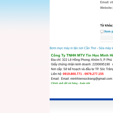
Email: v
Website:
Từ khóa
Xem p
Bơm mực máy in tận nơi Cần Thơ
-
Sửa máy i
Công Ty TNHH MTV Tin Học Minh H
Địa chỉ: 322 Lê Hồng Phong, Khóm 5, P. Phú 
Giấy chứng nhận kinh doanh: 2200695190 
Nơi cấp: Sở kế hoạch và đầu tư TP. Sóc Trăn
Liên hệ:
0919.800.771 - 0979.277.155
Email: Email: minhhiensoctrang@gmail.com
Chính sách đổi trả hàng - hoàn tiền