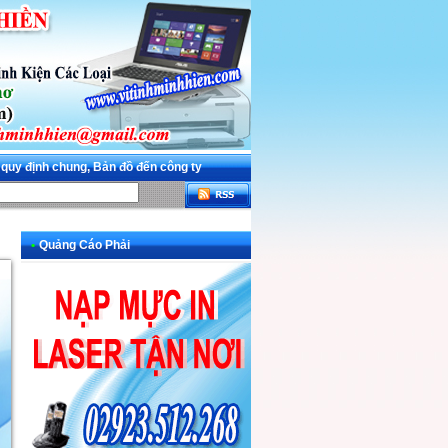
 quy định chung, Bản đồ đến công ty
•
Quảng Cáo Phải