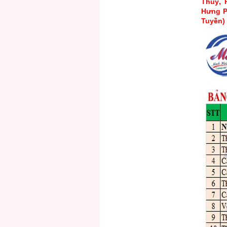
Thuỷ, 
Hưng P
Tuyền)