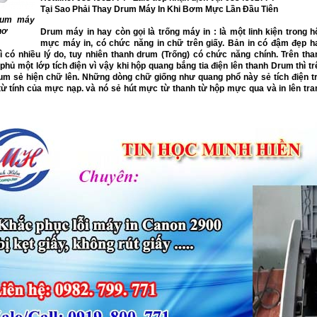
Tại Sao Phải Thay Drum Máy In Khi Bơm Mực Lần Đầu Tiên
rum máy
hơ
Drum máy in hay còn gọi là trống máy in : là một linh kiện trong h
mực máy in, có chức năng in chữ trên giấy. Bản in có đậm đẹp h
ì có nhiều lý do, tuy nhiên thanh drum (Trống) có chức năng chính. Trên tha
phủ một lớp tích điện vì vậy khi hộp quang bắng tia điện lên thanh Drum thì tr
um sẻ hiện chữ lên. Những dòng chữ giống như quang phổ này sẻ tích điện tr
từ tính của mực nạp. và nó sẻ hút mực từ thanh từ hộp mực qua và in lên tra