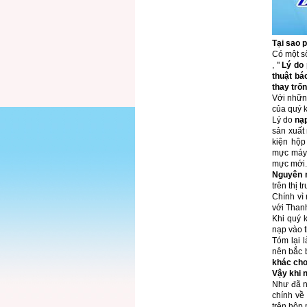
Tại sao 
Có một s
, "
Lý do 
thuật bá
thay trố
Với những
của quý 
Lý do
nạp
sản xuất 
kiện hộp
mực máy 
mực mới.
Nguyên 
trên thị
Chính vì
với Than
Khi quý 
nạp vào 
Tóm lại 
nên bắc 
khác cho
Vậy khi n
Như đã n
chính về
trên hộp