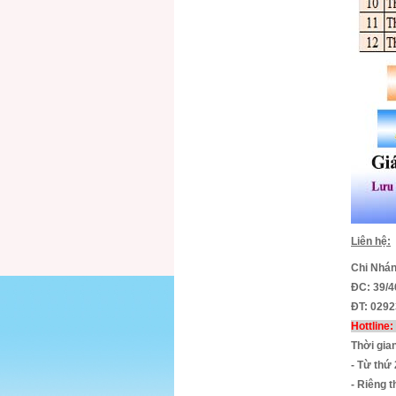
Liên hệ:
Chi Nhán
ĐC: 39/4
ĐT: 0292
Hottline
Thời gia
- Từ thứ
- Riêng 