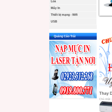
Loa
Máy In
Thiết bị mạng - Wifi
USB
•
Quảng Cáo Trái
Thay 
Chủ nhật 