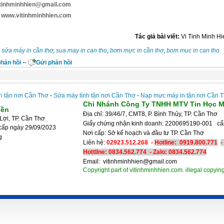
itinhminhhien@gmail.com
 www.vitinhminhhien.com
Tác giả bài viết:
Vi Tinh Minh Hi
:
sửa máy in cần thơ
,
sua may in can tho
,
bơm mực in cần thơ
,
bom muc in can tho
hản hồi
--
Gửi phản hồi
n tận nơi Cần Thơ
-
Sửa máy tính tận nơi Cần Thơ
-
Nạp mực máy in tận nơi Cần 
Chi Nhánh Công Ty TNHH MTV Tin Học M
iền
Địa chỉ: 39/46/7, CMT8, P. Bình Thủy, TP. Cần Thơ
Lợi, TP. Cần Thơ
Giấy chứng nhận kinh doanh: 2200695190-001 c
cấp ngày 29/09/2023
Nơi cấp: Sở kế hoạch và đầu tư 
g
Liên hệ:
02923.512.268 -
Hotline:
0919.800.771
-
Hottline: 0834.562.774 - Zalo:
0834.562.774
Email: vitinhminhhien@gmail.com
Copyright part of vitinhminhhien.com. illegal copying