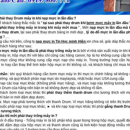
phải thay Drum máy in khi nạp mực in lần đầu ?
ố khách hàng thắc mắc là "
tại sao phải thay drum khi
bơm mực máy in
lần đầu 
phải thay trống máy in trong khi máy mới mua
" , Mới
nạp mực in lần đầu mà 
o thay drum
, tại sao phải thay drum bảng in mới đẹp ,
lý do đổ mực in lần đầu ph
ng
? ....
 câu hỏi trên, công ty
nạp mực in
Tin Học minh Hiền
xin chia sẻ, giải đáp thắc 
khách hàng như sau:
 mực máy in lần đầu là phải thay trống máy in
là bởi vì nhà sản xuất máy in khi 
máy in, hộp mực thì với tiêu chí cũng các hãng canon, hp là họ không cung cấp li
 mực cũng như không cung cấp mực nạp cho máy in. Trong trường hợp cần N
in hay cần thay thế linh kiện hộp mực in thì không có. và khách hàng chỉ mua h
nhân
: khi quý khách hàng cần bơm mực máy in thì mực in chính hãng sẻ không 
 trường. và quý khách phản nạp mực do maylaysia, nhật hoặc mực USA cung cấp
 nạp các loại mực khác (Không phải mực hãng) , và mực nạp này không tương thí
h Drum của hãng nên bản in sẻ không được đẹp và không rõ lắm.
khách bơm loại mực khác thì
phải thay thêm thanh drum
cho tương thích với m
thì bản in mới đậm đẹp được.
là: Mực nạp phải tương thích với thanh Drum. Vì mực hãng không có trên thị trườ
buộc phải nạp loại mực khác, ► và khi nạp loại mực khác thì phải
gắng thanh Dr
 tương thích
.
ào thì mới phải thay trống máy in ?
ói ở đầu trang - Trống máy in là bộ phận khá quan trọng trong hộp mực, quyết đị
 độ đậm đẹp của hộp mực in và thanh drum cũng là linh kiện hoạt động nhiều nh
 mực vậy nên có 2 trường hợp cần thay trống máy