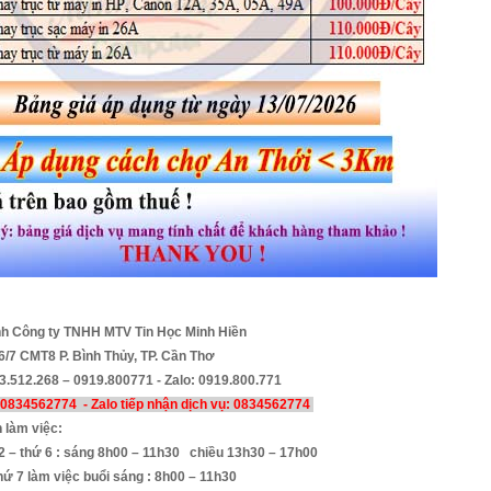
h Công ty TNHH MTV Tin Học Minh Hiền
6/7 CMT8 P. Bình Thủy, TP. Cần Thơ
3.512.268 – 0919.800771 - Zalo: 0919.800.771
: 0834562774 - Zalo tiếp nhận dịch vụ:
0834562774
n làm việc:
 2 – thứ 6 : sáng 8h00 – 11h30 chiều 13h30 – 17h00
thứ 7 làm việc buổi sáng : 8h00 – 11h30