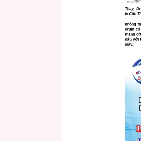
Thay D
in Cần T
không th
drum có 
thanh dr
dấu với 
giấy.