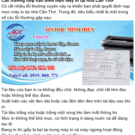
Các trường hợp cần
bơm mực máy in tại nhà Cần Thơ
Có rất nhiều lỗi thường xuyên xảy ra khiến bạn phải quyết định nạp
mực máy in tại nhà Cần Thơ. Trong đó, tiêu biểu nhất là một trong
số các lỗi thường gặp sau:
Tài liệu của bạn in ra không đều chữ, không đẹp, chữ rất khó đọc
hoặc không thể đọc được.
Xuất hiện các vệt đen dài hoặc các lấm tấm đen trên tài liệu sau khi
in.
Tài liệu trắng xóa hoặc trắng một vùng lớn làm mất thông tin.
Mực in không thể khô mực, có tình trạng ở dạng nước và dễ dàng
lau đi.
Đang in thì giấy bị kẹt lại trong máy in và máy ngừng hoạt động.