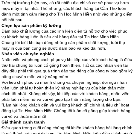
Trên thị trường hiện nay, có rất nhiều địa chỉ và cơ sở phục vụ bơm
mực máy in tại nhà. Thế nhưng, các khách hàng tại Cần Thơ luôn
dành một tình cảm riêng cho Tin Học Minh Hiền nhờ vào những điểm
nổi bật sau.
Chọn lựa sản phẩm kỹ lưỡng
Đảm bảo chất lượng của các linh kiện điện tử hỗ trợ cho việc phục
vụ khách hàng luôn là tiêu chí hàng đầu tại Tin Học Minh Hiền.
Chúng tôi biết khi bạn dùng những sản phẩm chất lượng, tuổi thọ
máy in của bạn cũng sẽ được đảm bảo và kéo dài hơn.
Nhân viên chuyên nghiệp
Nhân viên và phong cách phục vụ khi tiếp xúc với khách hàng là điều
thứ hai chúng tôi luôn cố gắng hoàn thiện. Tất cả các nhân viên tại
đây đều phải trải qua quá trình đào tạo riêng của công ty bao gồm kỹ
năng chuyên môn và kỹ năng mềm.
Với tiêu chí phục vụ nhanh chóng và chuyên nghiệp, đội ngũ nhân
viên luôn phải tự hoàn thiện kỹ năng nghiệp vụ của bản thân một
cách tốt nhất. Không chỉ vậy, khi tiếp xúc với khách hàng, nhân viên
phải luôn niềm nở và vui vẻ giúp tạo thêm năng lượng cho bạn.
“Làm hài lòng khách đến và vui lòng khách đi” chính là tiêu chí hoạt
động tại Tin Học Minh Hiền Chúng tôi luôn cố gắng giúp khách hàng
vui vẻ và thoải mái nhất.
Giá thành cạnh tranh
Điều quan trọng cuối cùng chúng tôi khiến khách hàng hài lòng chính
là giá thành của mọi dịch vụ. Tin Học Minh Hiền luôn điều chỉnh giá ở