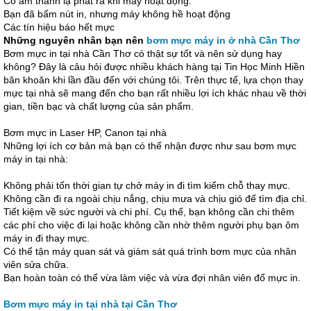
Có âm thanh lạ phát ra khi máy hoạt động.
Bạn đã bấm nút in, nhưng máy không hề hoạt động
Các tín hiệu báo hết mực
Những nguyên nhân bạn nên
bơm mực máy in ở nhà Cần Thơ
Bơm mực in tại nhà Cần Thơ có thật sự tốt và nên sử dụng hay
không? Đây là câu hỏi được nhiều khách hàng tại Tin Học Minh Hiền
băn khoăn khi lần đầu đến với chúng tôi. Trên thực tế, lựa chọn thay
mực tại nhà sẽ mang đến cho bạn rất nhiều lợi ích khác nhau về thời
gian, tiền bạc và chất lượng của sản phẩm.
Bơm mực in Laser HP, Canon tại nhà
Những lợi ích cơ bản mà bạn có thể nhận được như sau bơm mực
máy in tại nhà:
Không phải tốn thời gian tự chở máy in đi tìm kiếm chỗ thay mực.
Không cần đi ra ngoài chịu nắng, chịu mưa và chịu gió để tìm địa chỉ.
Tiết kiệm về sức người và chi phí. Cụ thể, bạn không cần chi thêm
các phí cho việc đi lại hoặc không cần nhờ thêm người phụ bạn ôm
máy in đi thay mực.
Có thể tận máy quan sát và giám sát quá trình bơm mực của nhân
viên sửa chữa.
Bạn hoàn toàn có thể vừa làm việc và vừa đợi nhân viên đổ mực in.
Bơm mực máy in tại nhà tại Cần Thơ