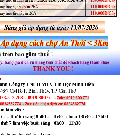
ệ
ánh Công ty TNHH MTV Tin Học Minh Hiền
46/7 CMT8 P. Bình Thủy, TP. Cần Thơ
23.512.268 – 0919.800771 -
Zalo: 0919.800.771
: 0834562774 - Zalo tiếp nhận dịch vụ:
0834562774
an làm việc:
ứ 2 – thứ 6 : sáng 8h00 – 11h30 chiều 13h30 – 17h00
 thứ 7 làm việc buổi sáng : 8h00 – 11h30
vitinhminhhien@gmail.com