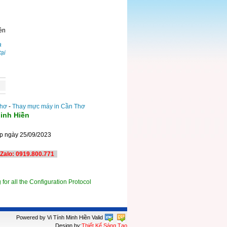
ền
a
tại
Thơ
-
Thay mực máy in Cần Thơ
inh Hiền
ấp ngày 25/09/2023
TP. Cần Thơ
Zalo: 0919.800.771
 for all the Configuration Protocol
Powered by Vi Tính Minh Hiền
Valid
Design by:
Thiết Kế Sáng Tạo