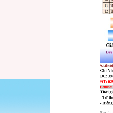
V. Liên h
Chi Nh
ĐC: 39/
ĐT: 029
Hottline
Thời gi
- Từ th
- Riêng
Email: 