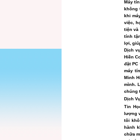
Máy tín
không 
khi máy
việc, h
tiện và
tính t
lợi, gi
Dịch vụ
Hiền Co
đặt PC 
máy tín
Minh H
mình. L
chúng t
Dịch V
Tin Họ
lượng v
tôi kh
hành k
chữa m