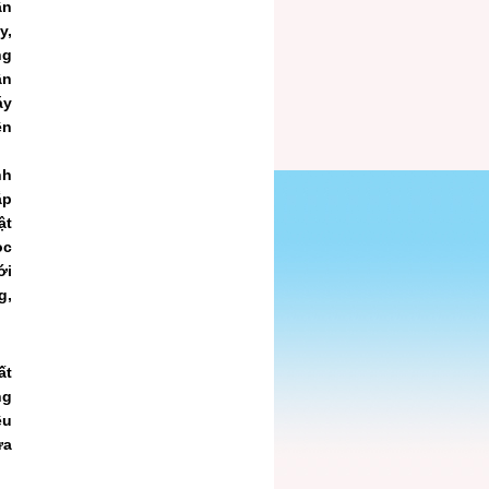
ần
y,
ng
ận
áy
ện
nh
ắp
ật
ọc
ới
g,
ất
ng
ều
ửa