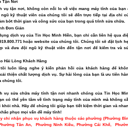
h Tận Nơi
h vụ tận nơi, không còn nỗi lo về việc mang máy tính của bạn 
 ngũ kỹ thuật viên của chúng tôi sẽ đến trực tiếp tại địa chỉ c
ảm bớt thời gian và công sức của bạn trong quá trình sửa chữa.
ình Đơn Giản
ụng dịch vụ của Tin Học Minh Hiền, bạn chỉ cần liên hệ qua đi
919.800.771 hoặc website của chúng tôi. Chúng tôi sẽ đặt lịch h
p và đưa đội ngũ kỹ thuật viên đến tận nơi để kiểm tra và s
o Hài Lòng Khách Hàng
tôi luôn lắng nghe ý kiến phản hồi của khách hàng để khô
ải thiện chất lượng dịch vụ. Sự hài lòng của bạn là ưu tiên hà
 chúng tôi.
ch vụ sửa chữa máy tính tận nơi nhanh chóng của Tin Học Mi
bạn có thể yên tâm về tình trạng máy tính của mình mà không c
i khỏi nhà. Hãy để chúng tôi giúp bạn tiết kiệm thời gian và nha
khắc phục mọi vấn đề máy tính!
ty chỉ nhận phục vụ khách hàng thuộc các phường (Phường Bì
Phường Tân An, Phường Ninh Kiều, Phường Cái Khế, Phườ