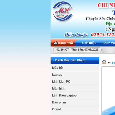
Trang nhất
•
Giới thiệu
•
Dịch Vụ
01:26 ICT Thứ Sáu, 07/08/2026
•
Danh Mục Sản Phẩm
»
Ti
Máy bộ
Laptop
Linh kiện PC
Màn hình
Linh Kiện Laptop
Bàn phím
Chuột