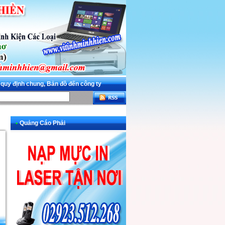
 quy định chung, Bản đồ đến công ty
•
Quảng Cáo Phải