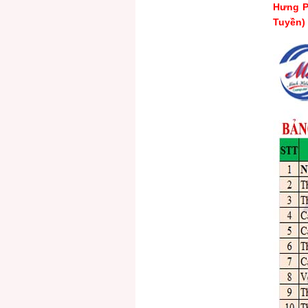
Hưng P
Tuyền)