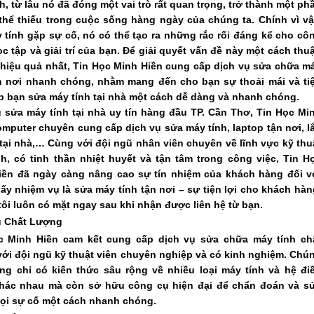
h, từ lâu nó đã đóng một vai trò rất quan trọng, trở thành một ph
thể thiếu trong cuộc sống hàng ngày của chúng ta. Chính vì vậ
 tính gặp sự cố, nó có thể tạo ra những rắc rối đáng kể cho cô
ọc tập và giải trí của bạn. Để giải quyết vấn đề này một cách thu
 hiệu quả nhất, Tin Học Minh Hiền cung cấp dịch vụ sửa chữa m
ận nơi nhanh chóng, nhằm mang đến cho bạn sự thoải mái và ti
úp bạn sửa máy tính tại nhà một cách dễ dàng và nhanh chóng.
 sửa máy tính tại nhà uy tín hàng đầu TP. Cần Thơ, Tin Học Mi
mputer chuyên cung cấp dịch vụ sửa máy tính, laptop tận nơi, l
tại nhà,… Cùng với đội ngũ nhân viên chuyên về lĩnh vực kỹ thu
h, có tinh thần nhiệt huyết và tận tâm trong công việc, Tin H
iền đã ngày càng nâng cao sự tín nhiệm của khách hàng đối v
ấy nhiệm vụ là sửa máy tính tận nơi – sự tiện lợi cho khách hàn
ôi luôn có mặt ngay sau khi nhận được liên hệ từ bạn.
ụ Chất Lượng
c Minh Hiền cam kết cung cấp dịch vụ sửa chữa máy tính ch
ới đội ngũ kỹ thuật viên chuyên nghiệp và có kinh nghiệm. Chú
ông chỉ có kiến thức sâu rộng về nhiều loại máy tính và hệ đi
hác nhau mà còn sở hữu công cụ hiện đại để chẩn đoán và s
ọi sự cố một cách nhanh chóng.