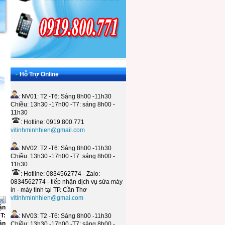
•
Hỗ Trợ Online
: NV01: T2 -T6: Sáng 8h00 -11h30
Chiều: 13h30 -17h00 -T7: sáng 8h00 -
11h30
: Hotline: 0919.800.771
vitinhminhhien@gmail.com
: NV02: T2 -T6: Sáng 8h00 -11h30
Chiều: 13h30 -17h00 -T7: sáng 8h00 -
11h30
: Hotline: 0834562774 - Zalo:
0834562774 - tiếp nhận dịch vụ sửa máy
in - máy tính tại TP. Cần Thơ
vitinhminhhien@gmai.com
ận
T:
: NV03: T2 -T6: Sáng 8h00 -11h30
ận
Chiều: 13h30 -17h00 -T7: sáng 8h00 -