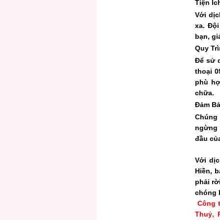
Tiện Íc
Với dịc
xa. Đội
bạn, gi
Quy Tr
Để sử d
thoại 0
phù hợ
chữa.
Đảm Bả
Chúng 
ngừng c
đầu của
Với dị
Hiền, 
phải rờ
chóng 
Công 
Thuỷ, 