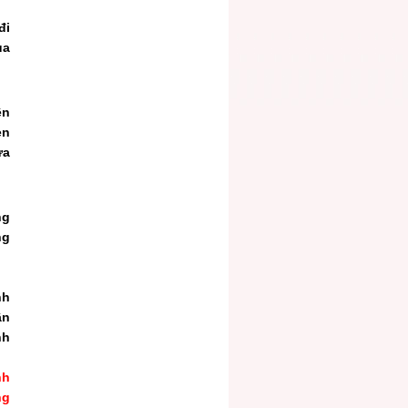
đi
ủa
ện
ẹn
ửa
ng
ng
nh
ần
nh
nh
ng