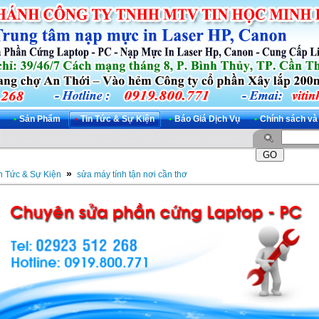
•
Sản Phẩm
•
Tin Tức & Sự Kiện
•
Báo Giá Dịch Vụ
•
Chính sách và
»
n Tức & Sự Kiện
sửa máy tính tận nơi cần thơ