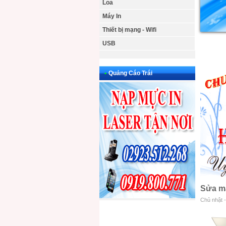
Loa
Máy In
Thiết bị mạng - Wifi
USB
•
Quảng Cáo Trái
Sửa má
Chủ nhật 