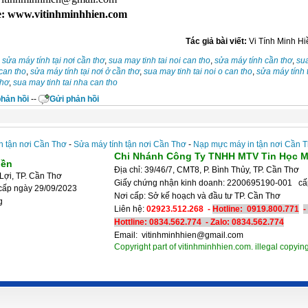
e: www.vitinhminhhien.com
Tác giả bài viết:
Vi Tính Minh Hi
:
sửa máy tính tại nơi cần thơ
,
sua may tinh tai noi can tho
,
sửa máy tính cần thơ
,
su
can tho
,
sửa máy tính tại nơi ở cần thơ
,
sua may tinh tai noi o can tho
,
sửa máy tính 
thơ
,
sua may tinh tai nha can tho
hản hồi
--
Gửi phản hồi
n tận nơi Cần Thơ
-
Sửa máy tính tận nơi Cần Thơ
-
Nạp mực máy in tận nơi Cần 
Chi Nhánh Công Ty TNHH MTV Tin Học M
iền
Địa chỉ: 39/46/7, CMT8, P. Bình Thủy, TP. Cần Thơ
Lợi, TP. Cần Thơ
Giấy chứng nhận kinh doanh: 2200695190-001 c
cấp ngày 29/09/2023
Nơi cấp: Sở kế hoạch và đầu tư 
g
Liên hệ:
02923.512.268 -
Hotline:
0919.800.771
-
Hottline: 0834.562.774 - Zalo:
0834.562.774
Email: vitinhminhhien@gmail.com
Copyright part of vitinhminhhien.com. illegal copying