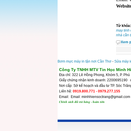
Websit
Từ khóa
may tinh 
nhà cần 
Xem p
Bơm mực máy in tận nơi Cần Thơ
-
Sửa máy i
Công Ty TNHH MTV Tin Học Minh H
Địa chỉ: 322 Lê Hồng Phong, Khóm 5, P. Phú 
Giấy chứng nhận kinh doanh: 2200695190 
Nơi cấp: Sở kế hoạch và đầu tư TP. Sóc Trăn
Liên hệ:
0919.800.771 - 0979.277.155
Email: Email: minhhiensoctrang@gmail.com
Chính sách đổi trả hàng - hoàn tiền