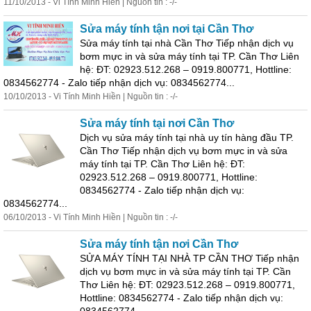
11/10/2013 - Vi
Tính
Minh Hiền | Nguồn tin : -/-
Sửa
máy
tính
tận nơi tại
Cần
Thơ
Sửa
máy
tính
tại nhà
Cần
Thơ
Tiếp nhận dịch vụ
bơm mực in và
sửa
máy
tính
tại TP.
Cần
Thơ
Liên
hệ: ĐT: 02923.512.268 – 0919.800771, Hottline:
0834562774 - Zalo tiếp nhận dịch vụ: 0834562774...
10/10/2013 - Vi
Tính
Minh Hiền | Nguồn tin : -/-
Sửa
máy
tính
tại nơi
Cần
Thơ
Dịch vụ
sửa
máy
tính
tại nhà uy tín hàng đầu TP.
Cần
Thơ
Tiếp nhận dịch vụ bơm mực in và
sửa
máy
tính
tại TP.
Cần
Thơ
Liên hệ: ĐT:
02923.512.268 – 0919.800771, Hottline:
0834562774 - Zalo tiếp nhận dịch vụ:
0834562774...
06/10/2013 - Vi
Tính
Minh Hiền | Nguồn tin : -/-
Sửa
máy
tính
tận nơi
Cần
Thơ
SỬA MÁY TÍNH TẠI NHÀ TP CẦN THƠ Tiếp nhận
dịch vụ bơm mực in và
sửa
máy
tính
tại TP.
Cần
Thơ
Liên hệ: ĐT: 02923.512.268 – 0919.800771,
Hottline: 0834562774 - Zalo tiếp nhận dịch vụ: