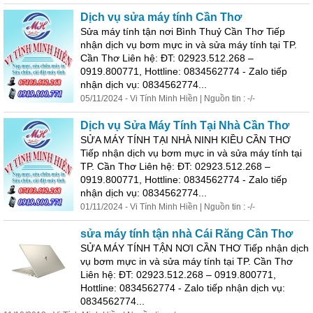
Dịch vụ
sửa
máy
tính
Cần
Thơ
Sửa
máy
tính
tận nơi Bình Thuỷ
Cần
Thơ
Tiếp
nhận dịch vụ bơm mực in và
sửa
máy
tính
tại TP.
Cần
Thơ
Liên hệ: ĐT: 02923.512.268 –
0919.800771, Hottline: 0834562774 - Zalo tiếp
nhận dịch vụ: 0834562774...
05/11/2024 - Vi
Tính
Minh Hiền | Nguồn tin : -/-
Dịch vụ
Sửa
Máy
Tính
Tại Nhà
Cần
Thơ
SỬA MÁY TÍNH TẠI NHÀ NINH KIỀU CẦN THƠ
Tiếp nhận dịch vụ bơm mực in và
sửa
máy
tính
tại
TP.
Cần
Thơ
Liên hệ: ĐT: 02923.512.268 –
0919.800771, Hottline: 0834562774 - Zalo tiếp
nhận dịch vụ: 0834562774...
01/11/2024 - Vi
Tính
Minh Hiền | Nguồn tin : -/-
sửa
máy
tính
tận nhà Cái Răng
Cần
Thơ
SỬA MÁY TÍNH TẬN NƠI CẦN THƠ Tiếp nhận dịch
vụ bơm mực in và
sửa
máy
tính
tại TP.
Cần
Thơ
Liên hệ: ĐT: 02923.512.268 – 0919.800771,
Hottline: 0834562774 - Zalo tiếp nhận dịch vụ:
0834562774...