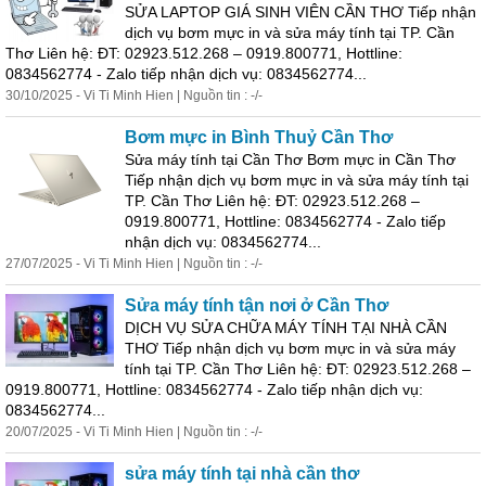
SỬA LAPTOP GIÁ SINH VIÊN CẦN THƠ Tiếp nhận
dịch vụ bơm mực in và
sửa
máy
tính
tại TP.
Cần
Thơ
Liên hệ: ĐT: 02923.512.268 – 0919.800771, Hottline:
0834562774 - Zalo tiếp nhận dịch vụ: 0834562774...
30/10/2025 - Vi Ti Minh Hien | Nguồn tin : -/-
Bơm mực in Bình Thuỷ
Cần
Thơ
Sửa
máy
tính
tại
Cần
Thơ
Bơm mực in
Cần
Thơ
Tiếp nhận dịch vụ bơm mực in và
sửa
máy
tính
tại
TP.
Cần
Thơ
Liên hệ: ĐT: 02923.512.268 –
0919.800771, Hottline: 0834562774 - Zalo tiếp
nhận dịch vụ: 0834562774...
27/07/2025 - Vi Ti Minh Hien | Nguồn tin : -/-
Sửa
máy
tính
tận nơi ở
Cần
Thơ
DỊCH VỤ SỬA CHỮA MÁY TÍNH TẠI NHÀ CẦN
THƠ Tiếp nhận dịch vụ bơm mực in và
sửa
máy
tính
tại TP.
Cần
Thơ
Liên hệ: ĐT: 02923.512.268 –
0919.800771, Hottline: 0834562774 - Zalo tiếp nhận dịch vụ:
0834562774...
20/07/2025 - Vi Ti Minh Hien | Nguồn tin : -/-
sửa
máy
tính
tại nhà
cần
thơ