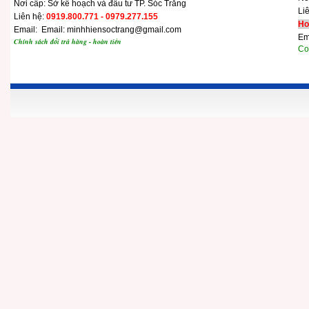
Nơi cấp: Sở kế hoạch và đầu tư TP. Sóc Trăng
Li
Liên hệ:
0919.800.771 - 0979.277.155
Ho
Email: Email: minhhiensoctrang@gmail.com
Em
Chính sách đổi trả hàng - hoàn tiền
Cop