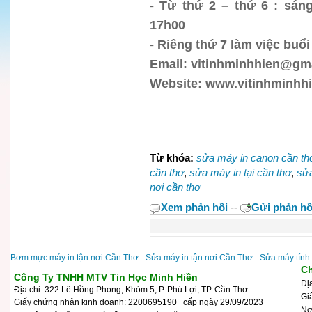
- Từ thứ 2 – thứ 6 : sá
17h00
- Riêng thứ 7 làm việc buổi
Email: vitinhminhhien@gm
Website: www.vitinhminhh
Từ khóa:
sửa máy in canon cần th
cần thơ
,
sửa máy in tại cần thơ
,
sửa
nơi cần thơ
Xem phản hồi
--
Gửi phản hồ
Bơm mực máy in tận nơi Cần Thơ
-
Sửa máy in tận nơi Cần Thơ
-
Sửa máy tính
Ch
Công Ty TNHH MTV Tin Học Minh Hiền
Đị
Địa chỉ: 322 Lê Hồng Phong, Khóm 5, P. Phú Lợi, TP. Cần Thơ
Gi
Giấy chứng nhận kinh doanh: 2200695190 cấp ngày 29/09/2023
N