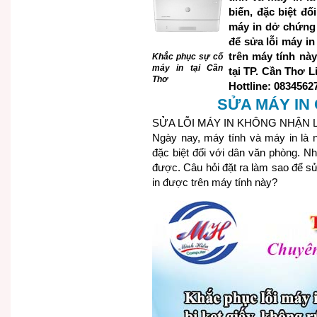
biến, đặc biệt đ
máy in dở chứng 
để sửa lỗi máy i
trên máy tính nà
Khắc phục sự cố
máy in tại Cần
tại TP. Cần Thơ L
Thơ
Hottline: 0834562
SỬA MÁY IN
SỬA LỖI MÁY IN KHÔNG NHẬN 
Ngày nay, máy tính và máy in là n
đặc biệt đối với dân văn phòng. N
được. Câu hỏi đặt ra làm sao để sử
in được trên máy tính này?