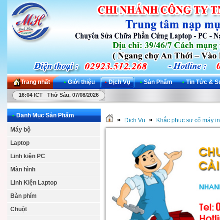
Trang nhất
•
Giới thiệu
•
Dịch Vụ
•
Sản Phẩm
•
Tin Tức & S
16:04 ICT Thứ Sáu, 07/08/2026
•
Danh Mục Sản Phẩm
»
»
Dịch Vụ
Khắc phục sự cố máy in
Máy bộ
Laptop
Linh kiện PC
Màn hình
Linh Kiện Laptop
Bàn phím
Chuột