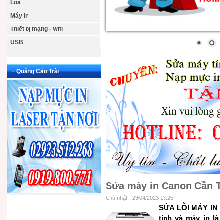
Loa
Máy In
Thiết bị mạng - Wifi
USB
•
Quảng Cáo Trái
Sửa máy in Canon Cần 
Chủ nhật - 23/04/2023 13:25
SỬA LỖI MÁY IN
tính và máy in l