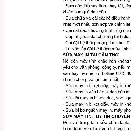
- Sửa các lỗi máy tính chạy tắt, đ
khiến bạn quá đau đầu
- Sửa chữa và cài đặt hệ điều hành 
nhật mới nhất, tích hợp và chỉnh l
- Cài đặt các chương trình ứng dụ
- Cập nhật cài đặt chương trình diệt 
- Cài đặt hệ thống mạng lan cho cô
- Tư vấn lắp đặt hệ thống máy tính 
SỬA MÁY IN TẠI CẦN THƠ
Nói đến máy tính chắc hẵn không th
yếu cho văn phòng, công ty, nếu 
sau hãy liên hệ tới hotline 0919
nhanh chóng và tận tâm nhất
- Sửa máy in bị kẹt giấy, máy in kh
- Sửa máy in văn bản bị đen bản in,
- Sửa lỗi máy in bị sọc dọc, sọc nga
- Sửa máy in bị kẹt giấy, máy in kh
- Sửa lỗi bo nguồn máy in, máy ph
SỬA MÁY TÍNH UY TÍN CHUYÊN
Đến với trung tâm sửa chữa laptop
hoàn toàn yên tâm về dịch vụ sửa