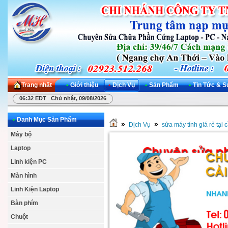
Trang nhất
•
Giới thiệu
•
Dịch Vụ
•
Sản Phẩm
•
Tin Tức & S
06:32 EDT Chủ nhật, 09/08/2026
•
Danh Mục Sản Phẩm
»
»
Dịch Vụ
sửa máy tính giá rẻ tại 
Máy bộ
Laptop
Linh kiện PC
Màn hình
Linh Kiện Laptop
Bàn phím
Chuột