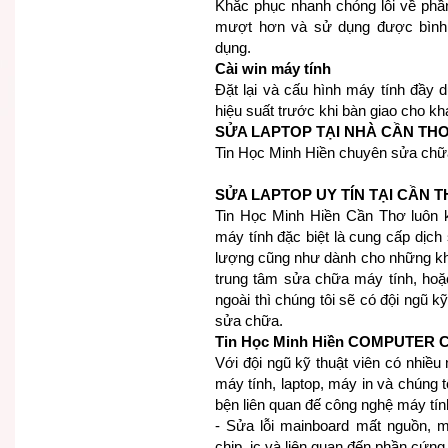
Khắc phục nhanh chóng lỗi về phầ
mượt hơn và sử dụng được bình t
dụng.
Cài win máy tính
Đặt lại và cấu hình máy tính đầy d
hiệu suất trước khi bàn giao cho k
SỬA LAPTOP TẠI NHÀ CẦN TH
Tin Học Minh Hiền chuyên sửa chữa
SỬA LAPTOP UY TÍN TẠI CẦN 
Tin Học Minh Hiền Cần Thơ luôn 
máy tính đặc biệt là cung cấp dịc
lượng cũng như dành cho những kh
trung tâm sửa chữa máy tính, ho
ngoài thì chúng tôi sẽ có đội ngũ k
sửa chữa.
Tin Học Minh Hiền COMPUTER
Với đội ngũ kỹ thuật viên có nhiề
máy tính, laptop, máy in và chúng t
bện liên quan đế công nghệ máy tín
- Sửa lỗi mainboard mất nguồn, 
chip, ic và liên quan đến phần cứng