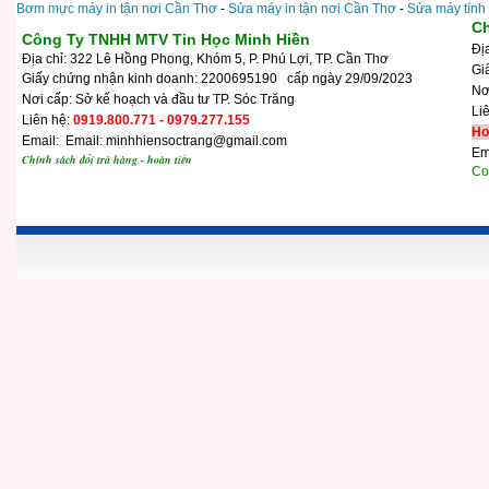
Bơm mực máy in tận nơi Cần Thơ
-
Sửa máy in tận nơi Cần Thơ
-
Sửa máy tính
Ch
Công Ty TNHH MTV Tin Học Minh Hiền
Đị
Địa chỉ: 322 Lê Hồng Phong, Khóm 5, P. Phú Lợi, TP. Cần Thơ
Gi
Giấy chứng nhận kinh doanh: 2200695190 cấp ngày 29/09/2023
N
Nơi cấp: Sở kế hoạch và đầu tư TP. Sóc Trăng
Li
Liên hệ:
0919.800.771 - 0979.277.155
Ho
Email: Email: minhhiensoctrang@gmail.com
Em
Chính sách đổi trả hàng - hoàn tiền
Cop