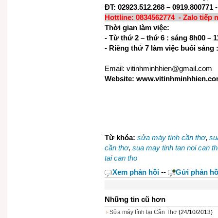
ĐT: 02923.512.268 – 0919.800771 
Hottline: 0834562774 - Zalo tiếp 
Thời gian làm việc:
- Từ thứ 2 – thứ 6 : sáng 8h00 –
- Riêng thứ 7 làm việc buổi sáng 
Email: vitinhminhhien@gmail.com
Website: www.vitinhminhhien.c
Từ khóa:
sửa máy tính cần thơ
,
su
cần thơ
,
sua may tinh tan noi can t
tai can tho
Xem phản hồi
--
Gửi phản hồ
Những tin cũ hơn
Sửa máy tính tại Cần Thơ
(24/10/2013)