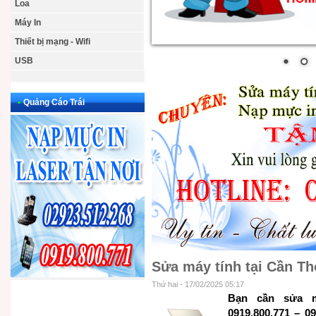
Loa
Máy In
Thiết bị mạng - Wifi
USB
•
Quảng Cáo Trái
Sửa máy tính tại Cần T
Thứ hai - 17/02/2025 05:17
Bạn cần sửa má
0919.800.771 – 