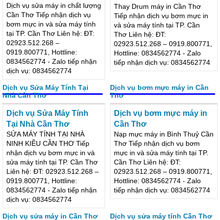
Sửa máy in chất lượng Cần
Thay Drum máy in Cần Thơ
Thơ
Thay Drum máy in Cần
Sửa máy in tại Cần Thơ
Thơ
Dịch vụ sửa máy in chất lượng
Thay Drum máy in Cần Thơ
Cần Thơ Tiếp nhận dịch vụ
Tiếp nhận dịch vụ bơm mực in
bơm mực in và sửa máy tính
và sửa máy tính tại TP. Cần
tại TP. Cần Thơ Liên hệ: ĐT:
Thơ Liên hệ: ĐT:
02923.512.268 –
02923.512.268 – 0919.800771,
0919.800771, Hottline:
Hottline: 0834562774 - Zalo
0834562774 - Zalo tiếp nhận
tiếp nhận dịch vụ: 0834562774
dịch vụ: 0834562774
Dịch vụ Sửa Máy Tính Tại
Dịch vụ bơm mực máy in Cần
Nhà Cần Thơ
Thơ
Dịch vụ Sửa Máy Tính
Dịch vụ bơm mực máy in
Tại Nhà Cần Thơ
Cần Thơ
SỬA MÁY TÍNH TẠI NHÀ
Nạp mực máy in Bình Thuỷ Cần
NINH KIỀU CẦN THƠ Tiếp
Thơ Tiếp nhận dịch vụ bơm
nhận dịch vụ bơm mực in và
mực in và sửa máy tính tại TP.
sửa máy tính tại TP. Cần Thơ
Cần Thơ Liên hệ: ĐT:
Liên hệ: ĐT: 02923.512.268 –
02923.512.268 – 0919.800771,
0919.800771, Hottline:
Hottline: 0834562774 - Zalo