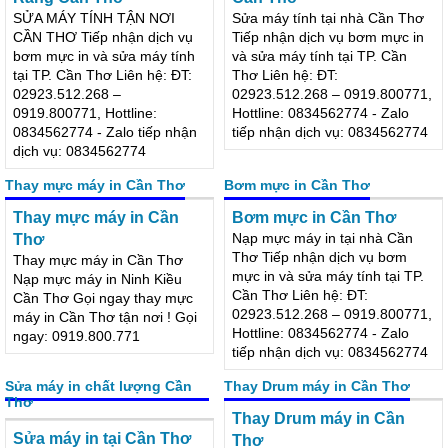
sửa máy tính tận nhà
sửa máy tính tại nơi cần thơ
sửa máy tính tận nhà Cái
Sửa máy tính tận nơi tại
Răng Cần Thơ
Cần Thơ
SỬA MÁY TÍNH TẬN NƠI
Sửa máy tính tại nhà Cần Thơ
CẦN THƠ Tiếp nhận dịch vụ
Tiếp nhận dịch vụ bơm mực in
bơm mực in và sửa máy tính
và sửa máy tính tại TP. Cần
tại TP. Cần Thơ Liên hệ: ĐT:
Thơ Liên hệ: ĐT:
02923.512.268 –
02923.512.268 – 0919.800771,
0919.800771, Hottline:
Hottline: 0834562774 - Zalo
0834562774 - Zalo tiếp nhận
tiếp nhận dịch vụ: 0834562774
dịch vụ: 0834562774
Thay mực máy in Cần Thơ
Bơm mực in Cần Thơ
Thay mực máy in Cần
Bơm mực in Cần Thơ
Nạp mực máy in tại nhà Cần
Thơ
Thơ Tiếp nhận dịch vụ bơm
Thay mực máy in Cần Thơ
mực in và sửa máy tính tại TP.
Nạp mực máy in Ninh Kiều
Cần Thơ Liên hệ: ĐT:
Cần Thơ Gọi ngay thay mực
02923.512.268 – 0919.800771,
máy in Cần Thơ tận nơi ! Gọi
Hottline: 0834562774 - Zalo
ngay: 0919.800.771
tiếp nhận dịch vụ: 0834562774