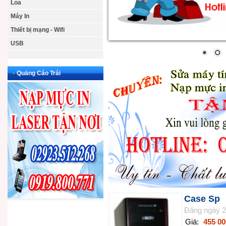
Loa
Máy In
Thiết bị mạng - Wifi
USB
•
Quảng Cáo Trái
Case Sp
Đăng ngày 2
Giá:
455 0