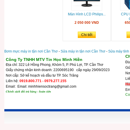
Màn Hình LCD Philips...
CPU I
2 050 000 VND
65
Chi tiết
Bơm mực máy in tận nơi Cần Thơ
-
Sửa máy in tận nơi Cần Thơ
-
Sửa máy tính
Ch
Công Ty TNHH MTV Tin Học Minh Hiền
Đị
Địa chỉ: 322 Lê Hồng Phong, Khóm 5, P. Phú Lợi, TP. Cần Thơ
Gi
Giấy chứng nhận kinh doanh: 2200695190 cấp ngày 29/09/2023
N
Nơi cấp: Sở kế hoạch và đầu tư TP. Sóc Trăng
Li
Liên hệ:
0919.800.771 - 0979.277.155
Ho
Email: Email: minhhiensoctrang@gmail.com
Em
Chính sách đổi trả hàng - hoàn tiền
Cop