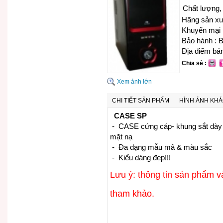
Chất lượng,
Hãng sản xu
Khuyến mại 
Bảo hành : B
Địa điểm bán
Chia sẻ :
Xem ảnh lớn
CHI TIẾT SẢN PHẨM
HÌNH ẢNH KH
CASE SP
- CASE cứng cáp- khung sắt dày - 
mặt nạ
- Đa dạng mẫu mã & màu sắc
- Kiểu dáng đẹp!!!
Lưu ý: thông tin sản phẩm v
tham khảo.