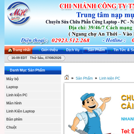
Trang nhất
•
Giới thiệu
•
Dịch Vụ
•
Sản Phẩm
•
Tin Tức & S
16:09 EDT Thứ Sáu, 07/08/2026
•
Danh Mục Sản Phẩm
»
»
Sản Phẩm
Linh kiện PC
Máy bộ
Laptop
Linh kiện PC
Màn hình
Linh Kiện Laptop
Bàn phím
Chuột